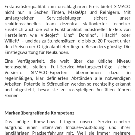
Erstausrüsterqualität zum unschlagbaren Preis bietet SIMACO
nicht nur in Sachen Tinten, MakeUps und Reinigern. Mit
umfangreichen Serviceleistungen sichert unser
reaktionsschnelles Team dezentral stationierter Techniker
zusätzlich auch die volle Funktionalität industrieller InkJets von
Herstellern wie Videojet®, Linx®, Domino®, Hitachi® oder
Willett® – und das zu Stundensätzen, die bis zu 20 Prozent unter
den Preisen der Originalanbieter liegen. Besonders günstig: Die
Einstiegswartung für Neukunden.
Eine Verfügbarkeit, die weit über das übliche Niveau
herausgeht, stellen Full–Service–Wartungsverträge sicher:
Versierte SIMACO–Experten übernehmen dazu in
regelmäßigen, klar definierten Abständen alle notwendigen
Arbeiten. Potentielle Störquellen werden so rechtzeitig erkannt
und abgestellt, bevor sie zu kostspieligen Ausfällen führen
können.
Markenübergreifende Kompetenz
Das nötige Know–how bringen unsere Servicetechniker
aufgrund einer intensiven Inhouse–Ausbildung und ihrer
langjährigen Praxiserfahrung mit. Weil sie immer mehrere